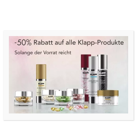
Cart
Menu
Start
/
Pflege
/
Gesicht
/
Elastizität
/ Klapp Caviar
Power Eye-Care Roll-On 10ml
ANGEBOT!