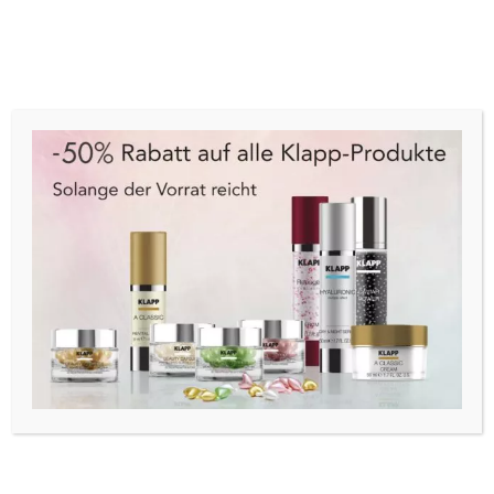
Cart
Menu
Schließen
Start
/
Pflege
/
Gesicht
/
Anti-aging
/ Klapp CS III
Cream 50ml
ANGEBOT!